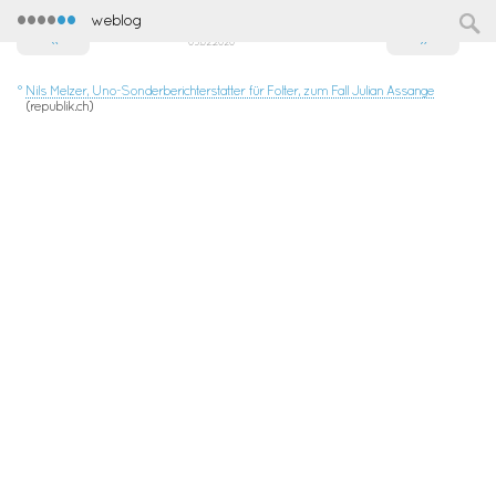
••••
••
weblog
«
»
03.02.2020
°
Nils Melzer, Uno-Sonderberichterstatter für Folter, zum Fall Julian Assange
(republik.ch)