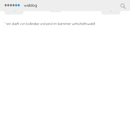
••••
••
weblog
«
»
30.06.2025
°
ein duett von kolkrabe und pirol im barnimer wirtschaftswald!