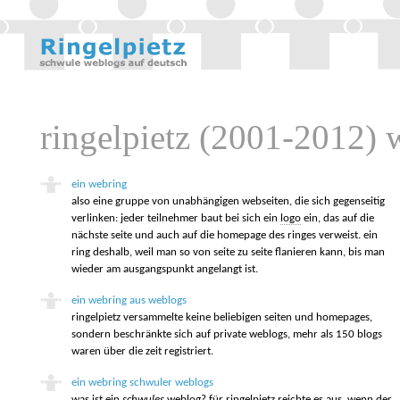
ringelpietz (2001-2012) w
ein webring
also eine gruppe von unabhängigen webseiten, die sich gegenseitig
verlinken: jeder teilnehmer baut bei sich ein
logo
ein, das auf die
nächste seite und auch auf die homepage des ringes verweist. ein
ring deshalb, weil man so von seite zu seite flanieren kann, bis man
wieder am ausgangspunkt angelangt ist.
ein webring aus weblogs
ringelpietz versammelte keine beliebigen seiten und homepages,
sondern beschränkte sich auf private weblogs, mehr als 150 blogs
waren über die zeit registriert.
ein webring schwuler weblogs
was ist ein
schwules
weblog? für ringelpietz reichte es aus, wenn der