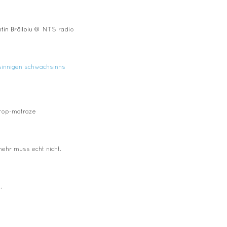
in Brãiloiu
@ NTS radio
nsinnigen schwachsinns
prop-matraze
mehr muss echt nicht.
.