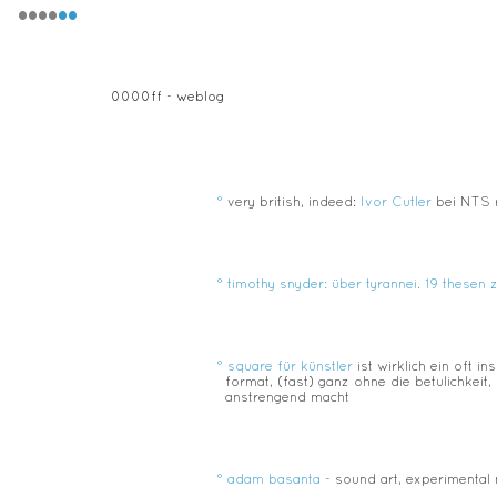
••••
••
weblog
°
very british, indeed:
Ivor Cutler
bei NTS 
°
timothy snyder: über tyrannei. 19 thesen
°
square für künstler
ist wirklich ein oft i
format, (fast) ganz ohne die betulichkeit,
anstrengend macht
°
adam basanta
- sound art, experimental