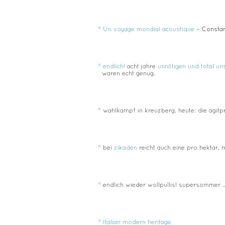
°
Un voyage mondial acoustique
–
Constant
°
endlich!
acht jahre
unnötigen und total u
waren echt genug.
°
wahlkampf in kreuzberg, heute: die agit
°
bei
zikaden
reicht auch eine pro hektar, 
°
endlich wieder wollpullis! supersommer ..
°
Italian modern heritage