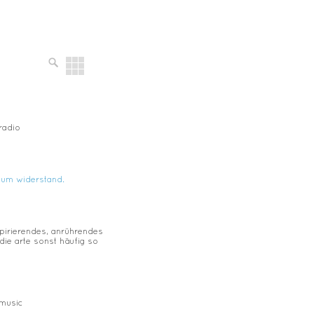
radio
 zum widerstand.
nspirierendes, anrührendes
 die arte sonst häufig so
 music