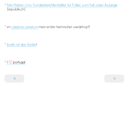
°
Nils Melzer, Uno-Sonderberichterstatter für Folter, zum Fall Julian Assange
(republik.ch)
°
im
cladonio-pinetum
mein erster heimischer wiedehopf!
°
boah, ist das finster
!
°
I
portugal
«
»