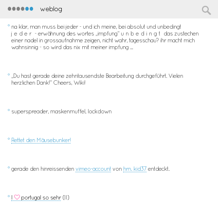
••••
••
weblog
°
na klar, man muss bei jeder - und ich meine, bei absolut und unbedingt
jeder
- erwähnung des wortes „impfung“
unbedingt
das zustechen
einer nadel in grossaufnahme zeigen, nicht wahr, tagesschau? ihr macht mich
wahnsinnig - so wird das nix mit meiner impfung ...
°
„Du hast gerade deine zehntausendste Bearbeitung durchgeführt. Vielen
herzlichen Dank!“ Cheers, Wiki!
°
superspreader, maskenmuffel, lockdown
°
Rettet den Mäusebunker!
°
gerade den hinreissenden
vimeo-account
von
hrn. kid37
entdeckt.
°
I
portugal so sehr
(II)