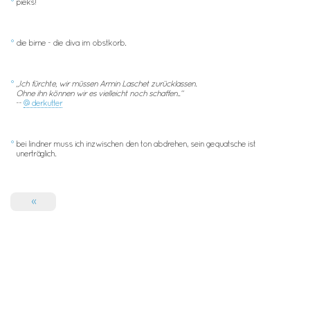
°
pieks!
°
die birne - die diva im obstkorb.
°
„Ich fürchte, wir müssen Armin Laschet zurücklassen.
Ohne ihn können wir es vielleicht noch schaffen..“
--
@derkutter
°
bei lindner muss ich inzwischen den ton abdrehen, sein gequatsche ist
unerträglich.
«