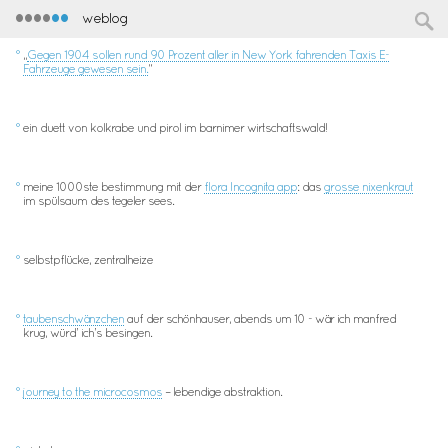
••••
••
weblog
°
„
Gegen 1904 sollen rund 90 Prozent aller in New York fahrenden Taxis E-
Fahrzeuge gewesen sein.
“
°
ein duett von kolkrabe und pirol im barnimer wirtschaftswald!
°
meine 1000ste bestimmung mit der
flora Incognita app
: das
grosse nixenkraut
im spülsaum des tegeler sees.
°
selbstpflücke, zentralheize
°
taubenschwänzchen
auf der schönhauser, abends um 10 - wär ich manfred
krug, würd’ ich’s besingen.
°
journey to the microcosmos
– lebendige abstraktion.